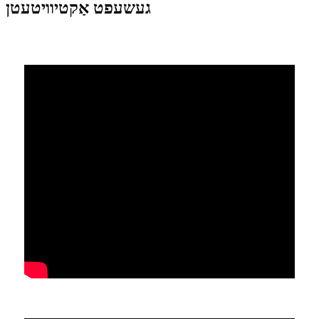
געשעפט אַקטיוויטעטן