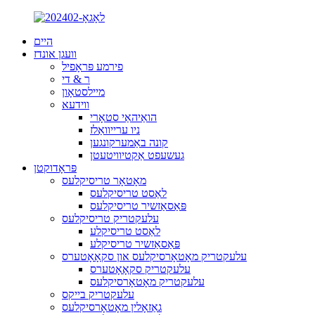
היים
וועגן אונדז
פירמע פּראָפיל
ר & די
מיילסטאָון
ווידעא
הואַיהאַי סטאָרי
ניו ערייוואַלז
קונה באַמערקונגען
געשעפט אַקטיוויטעטן
פּראָדוקטן
מאָטאָר טריסיקלעס
לאַסט טריסיקלעס
פּאַסאַזשיר טריסיקלעס
עלעקטריק טריסיקלעס
לאַסט טריסיקלע
פּאַסאַזשיר טריסיקלע
עלעקטריק מאָטאָרסיקלעס און סקאָאָטערס
עלעקטריק סקאָאָטערס
עלעקטריק מאָטאָרסיקלעס
עלעקטריק בייקס
גאַזאָלין מאָטאָרסיקלעס