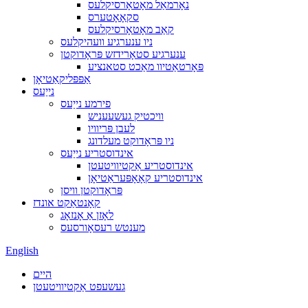
נאָרמאַל מאָטאָרסיקלעס
סקאָאָטערס
קאַב מאָטאָרסיקלעס
ניו ענערגיע וועהיקלעס
ענערגיע סטאָרידזש פּראָדוקטן
פּאָרטאַטיוו מאַכט סטאנציע
אַפּפּליקאַטיאָן
נייַעס
פירמע נייַעס
וויכטיק געשעעניש
לעבן פּריוויו
ניו פּראָדוקט מעלדונג
אינדוסטריע נייַעס
אינדוסטריע אַקטיוויטעטן
אינדוסטריע קאָאָפּעראַטיאָן
פּראָדוקטן וויסן
קאָנטאַקט אונדז
לאָזן אַ אָנזאָג
מענטש רעסאָורסעס
English
היים
געשעפט אַקטיוויטעטן