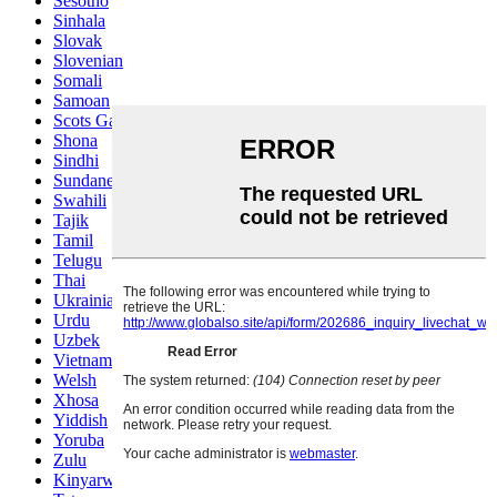
Sesotho
Sinhala
Slovak
Slovenian
Somali
Samoan
Scots Gaelic
Shona
Sindhi
Sundanese
Swahili
Tajik
Tamil
Telugu
Thai
Ukrainian
Urdu
Uzbek
Vietnamese
Welsh
Xhosa
Yiddish
Yoruba
Zulu
Kinyarwanda