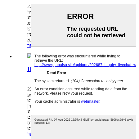
דורך אַדמין אויף 22-07-20
ריינפאָרסט איין-שטיק שטאָל דאַך, פּראַטעקץ איר
פון זון ברענען און רעגן; ווייפּער גיט איר קלאָר זעאונג
אין ריינינג צייַט. ריינינג טעג אויך קענען זיין ריוואָרדינג
און טשיקאַווע. פראָנט פלאַטערל ברעט מיט
ימבאָסט ינדאַקייטערז איז די מערסט שיין פּלאַן אין
דעם אינדוסטריע. הויך-נידעריק בוסטער געאָ ...
לייענען מער
Huaihai עלעקטריק סקוטער
【LMQH】
דורך אַדמין אויף 22-07-15
פאָרמיטל געפירט ענערגיע-שפּאָרן לאָמפּ
קאָמבינאַציע. רידוסט ענערגיע קאַנסאַמשאַן מיט
50% און געוואקסן ברייטנאַס דורך 30%. די שטערן
זענען ראָמאַנטיש אַלע די וועג, אָן מורא פון די לאַנג
נאַכט סלאָולי. פּשוט קיילע, עמפאַסייזיז בלויז גיכקייַט
און דרייווינג סטאַטוס, LCD קאָליר פליסיק
קריסטאַל. די אַרויסווייַזן איז ברייט ...
לייענען מער