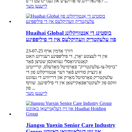
לאָוקאַלייזינג פּראָדוקציע און געגרינדעט די פ ...
לייענען מער
Huaihai Global בוסטינג די אַנטוויקלונג
פון עלעקטריק וועהיקלעס אין די פיליפּפּינע
דורך אַדמין אויף 23-07-25
אין די לעצטע יאָרן, די פיליפּפּינע רעגירונג האט
קאַנטיניואַסלי געוואקסן שטיצן פֿאַר
"בוימל-צו-עלעקטריק" פאָרמיטל מאָדעלס, קריייטינג
אַ גינציק סוויווע פֿאַר דער אַנטוויקלונג פון די
עלעקטריק פאָרמיטל מאַרק און דרייווינג די געזונט
וווּקס פון ילעקטראַפאַקיישאַן אין די פיליפינען. שותף
פון ...
לייענען מער
Jiangsu Yuexin Senior Care Industry
Group און זיין דעלאַגיישאַן באזוכט