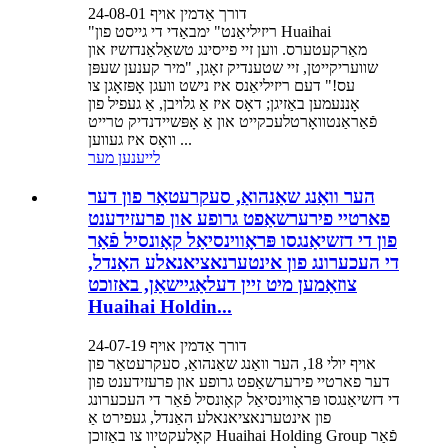
דורך אַדמין אויף 24-08-01
"ריזיליאַנט" ימבאַדי די גייסט פון Huaihai
מאַרקעטערס. ווען זיי פייסינג טשאַלאַנדזשיז און
שוועריקייטן, זיי שטענדיק זאָגן, "מיר קענען שעפּן
עס!" דעם ריזיליאַנס איז נישט וועגן אָפּזאָגן צו
אָננעמען באַזיגן; דאָס איז אַ גלויבן, אַ געפיל פון
פֿאַראַנטוואָרטלעכקייט און אַ אָפּשיידנדיק טרייט
וואָס איז געווען ...
לייענען מער
הער וואַנג שאַנהואַ, סעקרעטאַר פון דער
פארטיי פירערשאַפט גרופע און פרעזידענט
פון די דזשיאַנגסו פּראָווינסיאַל קאָונסיל פֿאַר
די העכערונג פון אינטערנאציאנאלע האַנדל,
צוזאַמען מיט זיין דעלאַגיישאַן, באזוכט
Huaihai Holdin...
דורך אַדמין אויף 24-07-19
אויף יולי 18, הער וואַנג שאַנהואַ, סעקרעטאַר פון
דער פארטיי פירערשאַפט גרופע און פרעזידענט פון
די דזשיאַנגסו פּראָווינסיאַל קאָונסיל פֿאַר די העכערונג
פון אינטערנאציאנאלע האַנדל, געפירט אַ
קאָלעקטיוו צו באַזוכן Huaihai Holding Group פֿאַר