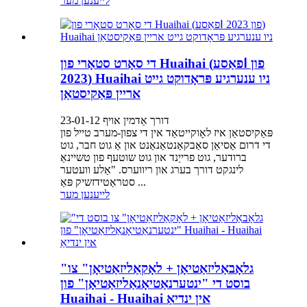
לייענען מער
די סאָרט סטאָרי פון Huaihai (פאַסעⅠ פון
2023) Huaihai ניו ענערגיע פּראָדוקט גייט
אריין פּאַקיסטאַן
דורך אַדמין אויף 23-01-12
פּאַקיסטאַן איז לאָוקייטאַד אין די צפון-מערב טייל פון
די דרום אַסיאַן סאַבקאַנטאַנאַנט און אַ גוט חבר, גוט
ברודער, גוט פרייַנד און גוט שוטעף פון טשיינאַ
לינגקט דורך בערג און ריווערס. "אַלע וועטער
סטראַטידזשיק פּאַ ...
לייענען מער
"גלאָבאַליזאַטיאָן + לאָקאַליזאַטיאָן" צו
בוסט די "ינטערנאַטיאָנאַליזאַטיאָן" פון
Huaihai - Huaihai אין ינדיאַ