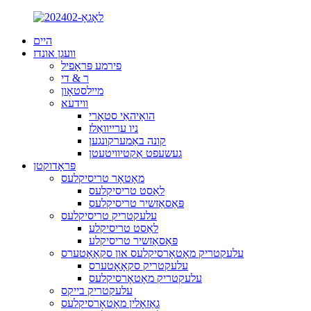
היים
וועגן אונדז
פירמע פּראָפיל
ר & די
מיילסטאָון
ווידעא
הואַיהאַי סטאָרי
ניו ערייוואַלז
קונה באַמערקונגען
געשעפט אַקטיוויטעטן
פּראָדוקטן
מאָטאָר טריסיקלעס
לאַסט טריסיקלעס
פּאַסאַזשיר טריסיקלעס
עלעקטריק טריסיקלעס
לאַסט טריסיקלע
פּאַסאַזשיר טריסיקלע
עלעקטריק מאָטאָרסיקלעס און סקאָאָטערס
עלעקטריק סקאָאָטערס
עלעקטריק מאָטאָרסיקלעס
עלעקטריק בייקס
גאַזאָלין מאָטאָרסיקלעס