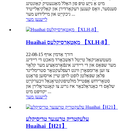
מיט אַ נייַע טיפּ פון האַלל מאַגנעטיק קאַונטינג
סענסער, וואָס קענען רעקאָרדירן און קאַלקיאַלייטיד
גיכקייַט און מיילידזש מער ...
לייענען מער
Huaihai מאָטאָרסיקלעס 【XLH-8】
דורך אַדמין אויף 22-08-15
מעטשאַניקאַל טייַטל דאַשבאָרד מאכט די ריידינג
מער שפּאַס און די ריידינג אינפֿאָרמאַציע מער קלאָר
צו זען אַרומפאָרן ווינט דעפלעקטאָר סטרימליינד
פּלאַן שפּאַלטן לופט לויפן שיין אויסזען פראָנט
סטאָרידזש אָפּטייל מולטיפונקטיאָנאַל זיכערקייַט
שלאָס די כאַנדאַלבאַר איז גרינג צו קאָנטראָלירן און
יקוויפּט מיט ...
לייענען מער
עלעקטריק טרעגער טריסיקלע
Huaihai【H21】