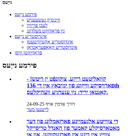
נייַעס
פירמע נייַעס
וויכטיק געשעעניש
לעבן פּריוויו
ניו פּראָדוקט מעלדונג
אינדוסטריע נייַעס
אינדוסטריע אַקטיוויטעטן
אינדוסטריע קאָאָפּעראַטיאָן
פּראָדוקטן וויסן
פירמע נייַעס
קוואַליטעט רייזע, צוקונפֿט ין ריטש! -
פאָרויסיקע ווייַזונג פון יגזיבאַץ אין די 136th
קאַנטאָן יריד: ניו ענערגיע וועהיקלעס.
דורך אַדמין אויף 24-09-25
לייענען מער
די צווייטע אלגעמיינע פארזאמלונג פון דער
מאטארסיקלע קאמער פון האנדל טריסייקל
צווייג אין כינע איז פארגעקומען, און אן