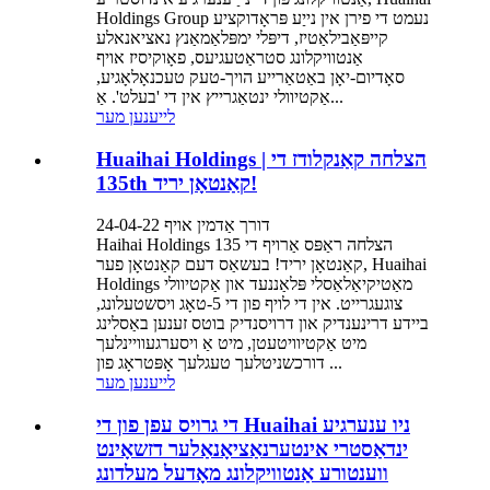
Holdings Group נעמט די פירן אין נייַע פּראָדוקציע
קייפּאַבילאַטיז, דיפּלי ימפּלאַמאַנץ נאציאנאלע
אַנטוויקלונג סטראַטעגיעס, פאָוקיסיז אויף
סאָדיום-יאָן באַטאַרייע הויך-טעק טעכנאָלאָגיע,
אַקטיוולי ינטאַגרייץ אין די 'בעלט'. אַ...
לייענען מער
Huaihai Holdings | הצלחה קאַנקלודז די
135th קאַנטאָן יריד!
דורך אַדמין אויף 24-04-22
Haihai Holdings הצלחה ראַפּס אַרויף די 135
קאַנטאָן יריד! בעשאַס דעם קאַנטאָן פער, Huaihai
Holdings מאַטיקיאַלאַסלי פּלאַננעד און אַקטיוולי
צוגעגרייט. אין די לויף פון די 5-טאָג ויסשטעלונג,
ביידע דרינענדיק און דרויסנדיק בוטס זענען באַסלינג
מיט אַקטיוויטעטן, מיט אַ ויסערגעוויינלעך
דורכשניטלעך טעגלעך אָפּטראָג פון ...
לייענען מער
די גרויס עפן פון די Huaihai ניו ענערגיע
ינדאַסטרי אינטערנאַציאָנאַלער דזשאָינט
ווענטורע אַנטוויקלונג מאָדעל מעלדונג