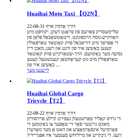
Huaihai Moto Taxi 【Q2N】
דורך אַדמין אויף 22-08-31
שליימעסדיק פאָרעם פון פראָנט דעקן, יקוויפּט מיט
האַווקייע-נוסח הויכפּונקט. דיטאַטשאַבאַל פּלאַן פון
די אָפּדאַך מיט דוראַבאַל פּווק קאָוטאַד טאַרפּאַולין
קענען באַשיצן איר פון ווינט און רעגן, מאַכן דיין
נסיעה מער באַקוועם. הויך-שטאַרקייַט פּווק קאָוטאַד
טאַרפּאַולין מיט גוט קעראָוזשאַן קעגנשטעל קענען
באַשיצן איר פון ...
לייענען מער
Huaihai Global Cargo
Tricycle【T2】
דורך אַדמין אויף 22-08-22
די גרויס קאָליר פאַרשטעלן געפירט קיילע אַרויסווייַזן
מאכט גרינגער פֿאַר די שאָפער צו באַקומען די
פאָרמיטל אינפֿאָרמאַציע און האט אַ מער מאָדערן
זינען. די גיכקייַט און מיילידזש סענסער איז אַפּגריידיד