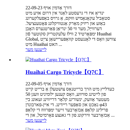
דורך אַדמין אויף 22-09-23
ינדיאַ איז די גרעסטע לאַנד אין דרום אזיע מיט
סטאַביל עקאָנאָמיש וווּקס, אַ גרויס באַפעלקערונג
באַזע און ריזיק מאַרק אַנטוויקלונג פּאָטענציעל.
דערווייַל, מער ווי 50 ינדיאַן פּאַרטנערס האָבן
ימפּאָרטיד 2 ווילז עלעקטריק סקוטער פֿון Huaihai
Global, צווישן וואָס די לאָנגעסט קוואַפּעריישאַן צייַט
מיט Huaihai האט ...
לייענען מער
Huaihai Cargo Tricycle【Q7C】
דורך אַדמין אויף 22-09-05
כעדלייץ מיט הויך ברייטנאַס צושטעלן אַ ברייט קייט
פון לייטינג סוויווע, וואָס קענען ילומיניט וועגן 50
מעטער אַוועק, ינשורינג קלאָר דרייווינג זעאונג בייַ
נאַכט און סאַפער ריידינג. די איין-פארבונדן φ43
פרילינג קלאַפּ אַבזאָרבער זייער ימפּרוווז די קלאַפּ
אַבזאָרבער ווירקונג פון די גאנצע פאָרמיטל, און די ...
לייענען מער