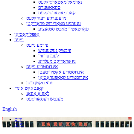
נאָרמאַל מאָטאָרסיקלעס
סקאָאָטערס
קאַב מאָטאָרסיקלעס
ניו ענערגיע וועהיקלעס
ענערגיע סטאָרידזש פּראָדוקטן
פּאָרטאַטיוו מאַכט סטאנציע
אַפּפּליקאַטיאָן
נייַעס
פירמע נייַעס
וויכטיק געשעעניש
לעבן פּריוויו
ניו פּראָדוקט מעלדונג
אינדוסטריע נייַעס
אינדוסטריע אַקטיוויטעטן
אינדוסטריע קאָאָפּעראַטיאָן
פּראָדוקטן וויסן
קאָנטאַקט אונדז
לאָזן אַ אָנזאָג
מענטש רעסאָורסעס
English
היים
נייַעס