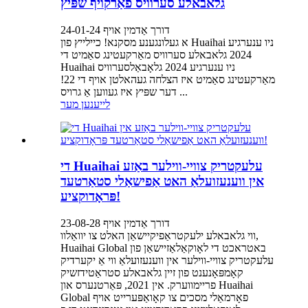
גלאבאלע סערוויס פֿאַרקויף שפּיץ
דורך אַדמין אויף 24-01-24
א געלונגענע מסקנא! כיילייץ פון Huaihai ניו ענערגיע
2024 גלאבאלע סערוויס מאַרקעטינג סאַמיט די
Huaihai ניו ענערגיע 2024 גלאָבאַלסערוויס
מאַרקעטינג סאַמיט איז הצלחה געהאלטן אויף די 22!
דער שפּיץ איז געווען אַ גרויס ...
לייענען מער
די Huaihai עלעקטריק צוויי-ווילער באַזע
אין ווענעזועלאַ האט אַפישאַלי סטאַרטעד
פּראָדוקציע!
דורך אַדמין אויף 23-08-28
ווי גלאבאלע ילעקטראַפיקיישאַן האלט צו יוואַלוו,
Huaihai Global באטראכט די לאָוקאַלאַזיישאַן פון
עלעקטריק צוויי-ווילער אין ווענעזועלאַ ווי אַ יקערדיק
קאָמפּאָנענט פון זיין גלאבאלע סטראַטידזשיק
פריימווערק. אין 2021, פּאַרטנערס און Huaihai
Global פאָרמאַלי מסכים צו קאָואַפּערייט אויף