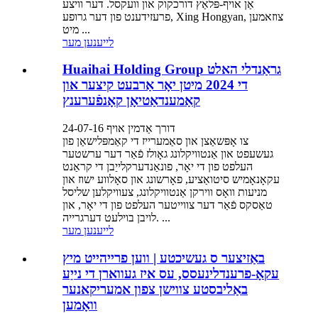
אַן אויף-פּלאַץ דורכקוק און וועקסל. דער וויצע
פרעזידענט פון דער גרופע, Xing Hongyan, צוזאמען
מיט ...
לייענען מער
Huaihai Holding Group גראַנדלי האלט
די 2024 מיטן יאָר אַרבעט קיצער און
קאַמענדאַטיאָן קאָנפֿערענץ
דורך אַדמין אויף 24-07-16
צו אָפּשאַצן און סאַמערייז די קאַמפּלישאַן פון
געשעפט און אַנטוויקלונג גאָולז פֿאַר דער ערשטער
העלפט פון די יאָר, פונאַנדערקלייַבן די קראַנט
עקאָנאָמיש סיטואַציע, פאָרשונג און סאָלווע ישוז און
מניעות וואָס ווירקן אַנטוויקלונג, צעוויקלען שליסל
טאַסקס פֿאַר דער צווייטער העלפט פון די יאָר, און
לויבן בוילעט דערגרייה. ...
לייענען מער
באַזיצער ס געשיכטע | ווען פרייהייט מיץ
עקאָ-פרענדלינעסס, עס איז געווארן די נייַע
באַליבסטע צווישן צפון אמעריקאנער
וואָמען