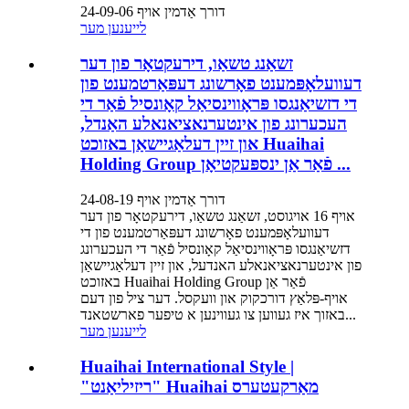
דורך אַדמין אויף 24-09-06
לייענען מער
זשאַנג טשאַו, דירעקטאָר פון דער
דעוועלאָפּמענט פאָרשונג דעפּאַרטמענט פון
די דזשיאַנגסו פּראָווינסיאַל קאָונסיל פֿאַר די
העכערונג פון אינטערנאציאנאלע האַנדל,
און זיין דעלאַגיישאַן באזוכט Huaihai
Holding Group פֿאַר אַן ינספּעקטיאָן ...
דורך אַדמין אויף 24-08-19
אויף 16 אויגוסט, זשאַנג טשאַו, דירעקטאָר פון דער
דעוועלאָפּמענט פאָרשונג דעפּאַרטמענט פון די
דזשיאַנגסו פּראָווינסיאַל קאָונסיל פֿאַר די העכערונג
פון אינטערנאציאנאלע האנדעל, און זיין דעלאַגיישאַן
באזוכט Huaihai Holding Group פֿאַר אַן
אויף-פּלאַץ דורכקוק און וועקסל. דער ציל פון דעם
באזוך איז געווען צו געווינען א טיפער פארשטאנד...
לייענען מער
Huaihai International Style |
"ריזיליאַנט" Huaihai מאַרקעטערס