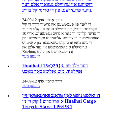
דזשיווען איז ערוויילט געווארן אלס דער
נייער פרעזידענט פון די טריסייקל צווייג.
דורך אַדמין אויף 24-09-12
די לאַנד פון פּענגטשענג איז גריטיד דורך די קיל
האַרבסט ווינטל, און דיטיילד געסט פון אַלע איבער
די מדינה קלייַבן זיך פֿאַר אַ גרויס געשעעניש. אויף 10
סעפטעמבער, די צווייטע אַלגעמיינע פֿאַרזאַמלונג פון
די כינע מאָטאָרסיקלע טשאַמבער פון קאַמערס
טריסיקלע סובקאָממיטטע איז געהאלטן אין
Xuzhou, אַ היסטארישע און קולט ...
לייענען מער
Huaihai J15/Q2/Q3, דער מלך פון
פּיילאָוד, מיט אַנלימאַטאַד מאַכט!
דורך אַדמין אויף 24-09-12
לייענען מער
דו זאלסט נישט לאָזן טראַנספּאָרטאַטיאָן זיין
אַ אַרויסרופן! קוק די ניו Huaihai Cargo
Tricycle Stars: TP6/PK1