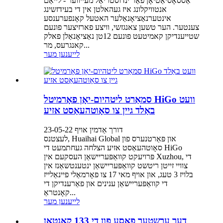
אַססאָסיאַטיאָן פֿאַר ינדוסטריאַל מעייווער - לייאַם
אנטוויקלונג איז געהאלטן אין די בעידזשינג
אינטערנאַציאָנאַלער האטעל קאָנפערענסע
צענטער. הער טשען צאנגזשי, וויצע פארזיצער פונעם
שטייענדיקן קאמיטעט פונעם 12טן נאַציאָנאַלן פאלק
קאנגרעס, מר...
לייענען מער
סמאַרט ליטהיום-יאָן פאָרמיטל HiGo וועט
באַלד גיין צו סאָוטהעאַסט אזיע
דורך אַדמין אויף 23-05-22
לעצטנס, Huaihai Global און פּאַרטנערס פון
סאָוטהעאַסט אזיע הצלחה געחתמעט די HiGo
פּרויעקט קוואַפּעריישאַן העסקעם אין Xuzhou, די
צוויי זייטן ריטשט קוואַפּעריישאַן ינטענטשאַנז אין
בלויז 3 טעג, און אויף מאי 17 צו פאָרמאַלי פיינאַלייז
די קוואַפּעריישאַן ענינים און פאַרענדיקן די
קאָנטראַ...
לייענען מער
דער ערשטער פאַסע פון ​​די 133 קאַנטאָן