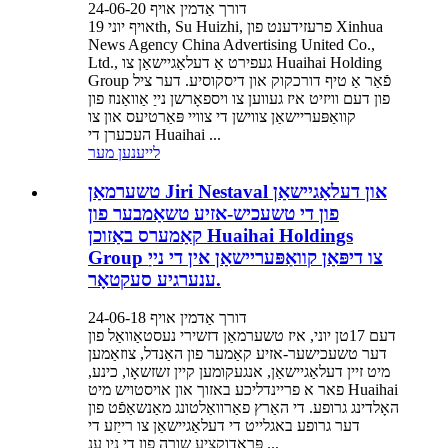
דורך אַדמין אויף 24-06-20
אויף יוני 19th, Su Huizhi, פרעזידענט פון Xinhua
News Agency China Advertising United Co.,
Ltd., געפירט אַ דעלאַגיישאַן צו Huaihai Holding
Group פֿאַר אַ טיף דורכקוק און דיסקוסיע. דער ציל
פון דעם וויזיט איז געווען צו ויספאָרשן נייַ אַוואַנוז פון
קוואַפּעריישאַן צווישן די צוויי פּאַרטיעס און צו
העכערן די Huaihai ...
לייענען מער
טשערמאַן Jiri Nestaval און דעלאַגיישאַן
פון די טשעכיש-אזיע טשאַמבער פון
קאַמערס באַזוכן Huaihai Holdings
Group צו דיפּאַן קוואַפּעריישאַן אין די נייַ
ענערגיע סעקטאָר.
דורך אַדמין אויף 24-06-18
דעם 17טן יוני, איז טשערמאַן דזשירי נעסטאַוואַל פון
דער טשעכישער-אזיע קאַמער פון האַנדל, צוזאַמען
מיט זיין דעלאַגיישאַן, אנגעקומען קיין זשזשאָו, כינע,
פאר א פריינדליכע באזוך און אויסטויש מיט Huaihai
האָלדינג גרופע. די האַרץ פאַרוואַלטונג מאַנשאַפֿט פון
דער גרופע באגלייט די דעלאַגיישאַן צו רייַזע די
פּראָדוקציע שורה פון די ניו ענ ...