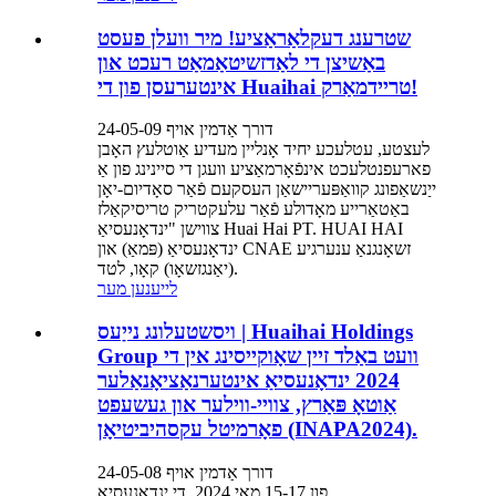
שטרענג דעקלאַראַציע! מיר וועלן פעסט
באַשיצן די לאַדזשיטאַמאַט רעכט און
אינטערעסן פון די Huaihai טריידמאַרק!
דורך אַדמין אויף 24-05-09
לעצטע, עטלעכע יחיד אָנליין מעדיע אַוטלעץ האָבן
פארעפנטלעכט אינפֿאָרמאַציע וועגן די סיינינג פון אַ
ייַנשאַפונג קוואַפּעריישאַן העסקעם פֿאַר סאָדיום-יאָן
באַטאַרייע מאָדולע פֿאַר עלעקטריק טריסיקאַלז
צווישן "ינדאָנעסיאַ Huai Hai PT. HUAI HAI
ינדאָנעסיאַ (פּמאַ) און CNAE זשאָנגנאַ ענערגיע
(יאַנגזשאָו) קאָו, לטד.
לייענען מער
ויסשטעלונג נייַעס | Huaihai Holdings
Group וועט באַלד זיין שאָוקייסינג אין די
2024 ינדאָנעסיאַ אינטערנאַציאָנאַלער
אַוטאָ פּאַרץ, צוויי-ווילער און געשעפט
פאָרמיטל עקסהיביטיאָן (INAPA2024).
דורך אַדמין אויף 24-05-08
פון 15-17 מאי 2024, די ינדאָנעסיאַ