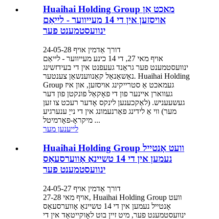
Huaihai Holding Group מאכט אַן
אויסזען אין די 14 מעייווער - לייאַם
ינוועסטמענט פער
דורך אַדמין אויף 24-05-28
אויף מאי 27, די 14 כינע מעייווער - לייאַם
ינוועסטמענט פער גראַנד געעפנט אין די בעידזשינג
נאַשאַנאַל קאַנווענשאַן צענטער. Huaihai Holding
Group געמאכט אַ סטרייקינג אויסזען, און איז
געווארן איינער פון די פאָקאַל פונקטן פון דער
געשעעניש. (לאַקכענען לינקס אָדער רעכט צו זען
מער) ווי אַ לידינג פאַרנעמונג אין די נייַ ענערגיע
מיקראָ-פאָרמיטל ...
לייענען מער
Huaihai Holding Group וועט אָנטייל
נעמען אין די 14 טשיינאַ אָווערסעאַס
ינוועסטמענט פער
דורך אַדמין אויף 24-05-27
אויף מאי 27-28, Huaihai Holding Group וועט
אָנטייל נעמען אין די 14 טשיינאַ אָווערסעאַס
ינוועסטמענט פער, מיט זיין בוט לאָוקייטאַד אין די