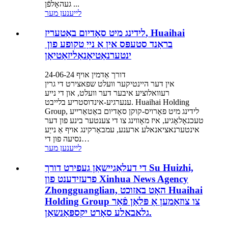
געהאָלפֿן ...
לייענען מער
לידינג מיט סאָדיום באַטעריז, Huaihai
בראַנד סטעפּס אין אַ נייַ טקופע פון ​​
ינטערנאַטיאָנאַליזאַטיאָן
דורך אַדמין אויף 24-06-24
אין דער היינטיקער וועלט שפאצירט די גרין
רעוואלוציע איבער דער וועלט, און די נייע
ענערגיע-אינדוסטריע בלייבט. Huaihai Holding
Group, לידינג מיט פאָרויס-קוקן סאָדיום באַטאַרייע
טעכנאָלאָגיע, איז מאָווינג צו די צענטער בינע פון ​​דער
אינטערנאציאנאלע ארענע, עמבאַרקינג אויף אַ נייַע
נסיעה פון די…
לייענען מער
די דעלאַגיישאַן געפירט דורך Su Huizhi,
פרעזידענט פון Xinhua News Agency
Zhongguanglian, האָט באזוכט Huaihai
Holding Group צו צוזאַמען אַ פּלאַן פֿאַר
גלאבאלע סאָרט יקספּאַנשאַן.