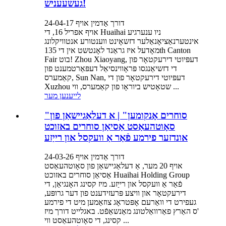
געשעעניש!
דורך אַדמין אויף 24-04-17
אויף אפריל 16, די Huaihai ניו ענערגיע
אינטערנאַציאָנאַלער דזשאָינט ווענטורע אנטוויקלונג
מאָדעל איז גראַנד לאָנטשט אין די 135th Canton
Fair בוט! Zhou Xiaoyang, דעפּיוטי דירעקטאָר פון
די דזשיאַנגסו פּראָווינסיאַל דעפּאַרטמענט פון
קאַמערס, Sun Nan, דעפּיוטי דירעקטאָר פון די
Xuzhou שטאָטיש ביוראָו פון קאַמערס, ווי ...
לייענען מער
"סוחרים אָנקומען" | א דעלאַגיישאַן פון
סאָוטהעאַסט אַסיאַן סוחרים באזוכט
אונדזער פירמע פֿאַר אַ וועקסל און רייַזע
דורך אַדמין אויף 24-03-26
אויף 20 מער, אַ דעלאַגיישאַן פון סאָוטהעאַסט
אַסיאַן סוחרים באזוכט Huaihai Holding Group
פֿאַר אַ וועקסל און רייַזע. מיז קסינג האָנגיאַן, די
דירעקטאָר און וויצע פּרעזידענט פון דער גרופּע,
געפירט די וואַרעם אָפּטראָג צוזאַמען מיט די פירמע
'ס האַרץ פאַרוואַלטונג מאַנשאַפֿט. באגלייט דורך מיז
קסינג, די סאָוטהעאַסט ווי ...