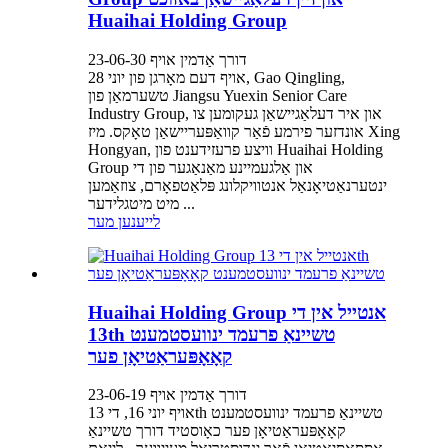
Huaihai Holding Group
דורך אַדמין אויף 23-06-30
אויף דעם מאָרגן פון יוני 28, Gao Qingling,
טשערמאַן פון Jiangsu Yuexin Senior Care
Industry Group, און איר דעלאַגיישאַן געקומען צו
אונדזער פירמע פֿאַר קוואַפּעריישאַן טאָקס. מיז Xing
Hongyan, וויצע פרעזידענט פון Huaihai Holding
Group און אַלגעמיינע מאַנאַגער פון די
ינטערנאַטיאָנאַל אנטוויקלונג פּלאַטפאָרם, צוזאַמען
מיט מיטגלידער ...
לייענען מער
Huaihai Holding Group אנטייל אין די
13th טשיינאַ פרעמד ינוועסטמענט
קאָאָפּעראַטיאָן פער
דורך אַדמין אויף 23-06-19
אויף יוני 16, די 13th טשיינאַ פרעמד ינוועסטמענט
קאָאָפּעראַטיאָן פער כאָוסטיד דורך טשיינאַ