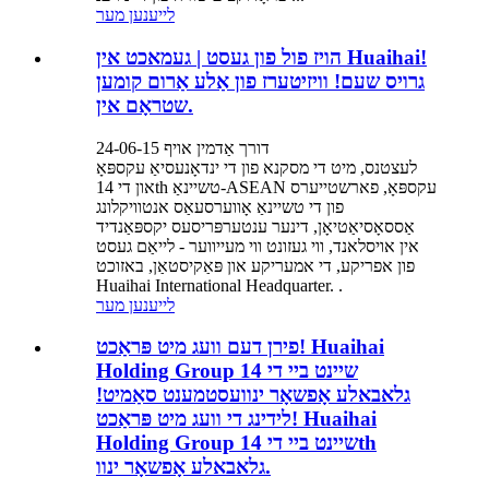
לייענען מער
הויז פול פון געסט | געמאכט אין Huaihai!
גרויס שעם! וויזיטערז פון אַלע אַרום קומען
שטראָם אין.
דורך אַדמין אויף 24-06-15
לעצטנס, מיט די מסקנא פון די ינדאָנעסיאַ עקספּאָ
און די 14th טשיינאַ-ASEAN עקספּאָ, פארשטייערס
פון די טשיינאַ אָווערסעאַס אנטוויקלונג
אַססאָסיאַטיאָן, דינער ענטערפּריסעס יקספּאַנדיד
אין אויסלאנד, ווי געזונט ווי מעייווער - לייאַם געסט
פון אפריקע, די אמעריקע און פּאַקיסטאַן, באזוכט
Huaihai International Headquarter. .
לייענען מער
פירן דעם וועג מיט פּראַכט! Huaihai
Holding Group שיינט ביי די 14
גלאבאלע אָפשאָר ינוועסטמענט סאַמיט!
לידינג די וועג מיט פּראַכט! Huaihai
Holding Group שיינט ביי די 14th
גלאבאלע אָפשאָר ינוו.