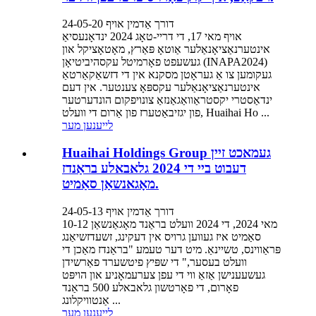
דורך אַדמין אויף 24-05-20
אויף מאי 17, די דריי-טאָג 2024 ינדאָנעסיאַ
אינטערנאַציאָנאַלער אַוטאָ פּאַרץ, מאָטאָציקל און
געשעפט פאָרמיטל עקסהיביטיאָן (INAPA2024)
געקומען צו אַ געראָטן מסקנא אין די דזשאַקאַרטאַ
אינטערנאַציאָנאַלער עקספּאָ צענטער. אין דעם
ינדאַסטרי יקסטראַוואַגאַנזאַ צונויפקום הונדערטער
פון יגזיבאַטערז פון אַרום די וועלט, Huaihai Ho ...
לייענען מער
Huaihai Holdings Group געמאכט זיין
דעבוט ביי די 2024 גלאבאלע בראַנדז
מאָגאנשאַן סאַמיט.
דורך אַדמין אויף 24-05-13
10-12 מאי 2024, די 2024 וועלט בראַנד מאָגאַנשאַן
סאַמיט איז געווען גרויס אין דעקינג, זשעדזשיאַנג
פּראַווינס, טשיינאַ. מיט דער טעמע "בראַנדז מאַכן די
וועלט בעסער," די שפּיץ פיטשערד פאַרשידן
געשעענישן אַזאַ ווי די עפן צערעמאָניע און הויפּט
פאָרום, די פאָרטשון גלאבאלע 500 בראַנד
אַנטוויקלונג ...
לייענען מער