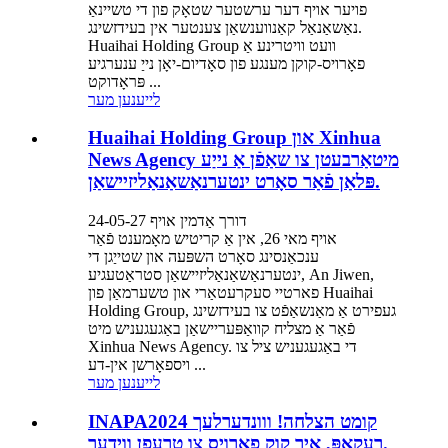
פויער אויף דער ערשטער שטאָק פון די טשיינאַ
נאַשאַנאַל קאַנווענשאַן צענטער אין בעידזשינג.
Huaihai Holding Group וועט וויטרינע אַ
פאָרויס-קוקן מענגע פון ​​סאָדיום-יאָן נייַ ענערגיע
פּראָדוקט ...
לייענען מער
Huaihai Holding Group און Xinhua
News Agency מיטאַרבעטן צו שאַפֿן אַ נייַע
פּלאַן פֿאַר סאָרט ינטערנאַשאַנאַליזיישאַן.
דורך אַדמין אויף 24-05-27
אויף מאי 26, אין אַ קריטיש מאָמענט פֿאַר
ענכאַנסינג סאָרט השפּעה און שטייַגן די
ינטערנאַשאַנאַליזיישאַן סטראַטעגיע, An Jiwen,
פארטיי סעקרעטאַרי און טשערמאַן פון Huaihai
Holding Group, געפירט אַ מאַנשאַפֿט צו בעידזשינג
פֿאַר אַ מצליח קוואַפּעריישאַן באַגעגעניש מיט
Xinhua News Agency. די באַגעגעניש ציל צו
ויספאָרשן אין-דע ...
לייענען מער
INAPA2024 קומט הצלחה! ווונדערלעך
רעקאַפּ, איך קוק פאָרויס צו טרעפן ווידער.