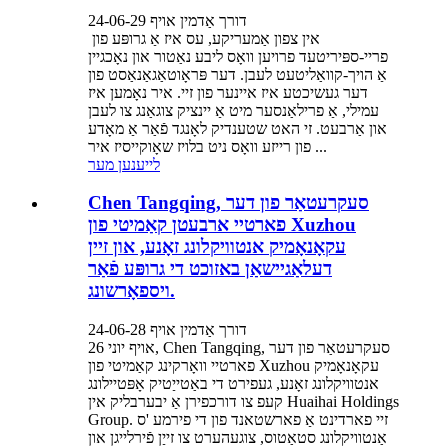
דורך אַדמין אויף 24-06-29
אין צפון אַמעריקע, עס איז אַ גרופּע פון ​​
פריי-ספּיריטעד פרויען וואָס ליבע נאַטור און נאָכגיין
אַ הויך-קוואַליטעט לעבן. דער פּראָוטאַגאַנאַסט פון
דער געשיכטע איז איינער פון זיי. איר נאָמען איז
עמילי, אַ פרילאַנסער מיט אַ יינציק צוגאַנג צו לעבן
און אַרבעט. זי האט שטענדיק לאָנגד פֿאַר אַ מאָדע
פון ​​רייזע וואָס ניט בלויז שאָוקייסיז איר ...
לייענען מער
Chen Tangqing, סעקרעטאַר פון דער
פארטיי ארבעטן קאַמיטי פון Xuzhou
עקאָנאָמיק אנטוויקלונג זאָנע, און זיין
דעלאַגיישאַן באזוכט די גרופּע פֿאַר
ויספאָרשונג.
דורך אַדמין אויף 24-06-28
אויף יוני 26, Chen Tangqing, סעקרעטאַר פון דער
פארטיי וואָרקינג קאַמיטי פון Xuzhou עקאָנאָמיק
אנטוויקלונג זאָנע, געפירט די באַטייַטיק אָפּטיילונג
קעפ צו דורכפירן אַ יבערבליק אין Huaihai Holdings
Group. זיי פארדינט אַ פארשטאנד פון די פירמע 'ס
אַנטוויקלונג סטאַטוס, צוגעהערט צו זייַן פֿירלייגן און