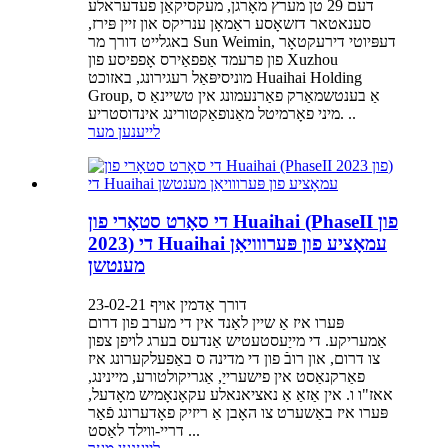
דעם 29 טן מערץ מאָרגן, מעקסיקאַן פעדעראלע
סענאטאר דזשאָסע ראַמאָן ענריקס און זיין פּירז,
באגלייט דורך מר Sun Weimin, דעפּיוטי דירעקטאָר
פון פרעמד אַפפאַירס אָפפיסע פון ​​Xuzhou
מוניסיפּאַל רעגירונג, באזוכט Huaihai Holding
Group, אַ בענטשמאַרק פאַרנעמונג אין טשיינאַ ס
מיני פאָרמיטל מאַנופאַקטורינג אינדוסטריע. ..
לייענען מער
די סאָרט סטאָרי פון Huaihai (PhaseII פון
2023) די Huaihai עמאָציע פון ​​​​פּערווויאַן
מענטשן
דורך אַדמין אויף 23-02-21
פּערו איז אַ שיין לאַנד אין די מערב פון דרום
אַמעריקע. די מייַעסטעטיש אַנדעס בערג לויפן צפון
צו דרום, און רובֿ פון די מדינה ס באַפעלקערונג איז
פאַרקנאַסט אין פישערייַ, אַגריקולטורע, מיינינג,
אאז"ו ו. אין אַזאַ אַ נאציאנאלע עקאָנאָמיש מאָדעל,
פּערו איז באַשערט צו האָבן אַ ריזיק פאָדערונג פֿאַר
דריי-ווילד לאַסט ...