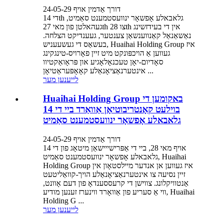
דורך אַדמין אויף 24-05-29
די 14th גלאבאלע אָפשאָר ינוועסטמענט סאַמיט,
געהאלטן פון מאי 27th צו 28th אין די בעידזשינג
נאַשאַנאַל קאַנווענשאַן צענטער, געענדיקט הצלחה.
בעשאַס די געשעעניש, Huaihai Holding Group איז
געווען אַ הויכפּונקט מיט זיין פאָרויס-טינגקינג
סאָדיום-יאָן טעכנאָלאָגיע און פּראָואַקטיוו
אינטערנאַציאָנאַלע קאָאָפּעראַטיאָן ...
לייענען מער
Huaihai Holding Group באקומען די
בוילעט קאָנטריבוטיאָן אַוואַרד ביי די 14
גלאבאלע אָפשאָר ינוועסטמענט סאַמיט
דורך אַדמין אויף 24-05-29
אויף מאי 28, ביי די אַפּרישייישאַן מיטאָג פון די 14
גלאבאלע אָפשאָר ינוועסטמענט סאַמיט, Huaihai
Holding Group איז געווען אן אנדער מיילסטאָון אין
זיין נסיעה צו אינטערנאַציאָנאַלע הויך-קוואַליטעט
אַנטוויקלונג. צווישן די קרעססענדאָ פון דעם אָוונט,
ווי אַ סעריע פון ​​​​אַוואָרד ווינערז זענען מודיע, Huaihai
Holding G ...
לייענען מער