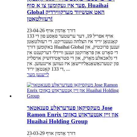
פער איז געקומען צו אַ סוף, Huaihai
Global האט אַטשיווד מערקווירדיק
רעזולטאַטן!
דורך אַדמין אויף 23-04-26
אויף אפריל 19, דער ערשטער פאַסע פון ​​די 133
קאַנטאָן יריד איז הצלחה געענדיקט. די רעזולטאַטן
באקומען דורך Huaihai Global זענען פרוכטיק, און
די סאָרט און פּראָדוקטן זענען וויידלי דערקענט אין
די גלאבאלע מאַרק, און די סטראַטידזשיק אויסלייג
פון ינטערנאַשאַנאַליזיישאַן איז געווען איינגעזען. אין
די 133 קאַנטאָן יריד, ...
לייענען מער
מעקסיקאַן פעדעראלע סענאטאר Jose
Ramon Enrix און זיין אַנטעראַזש באַזוכן
Huaihai Holding Group
דורך אַדמין אויף 23-03-29