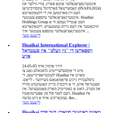
אינטערנאַציאָנאַלער אַוטאָ פּאַרץ, צוויי-ווילער און
קאַמערשאַל פאָרמיטל עקסהיביטיאָן (INAPA2024)
וועט זיין פארנומען אין די דזשאַקאַרטאַ
אינטערנאַציאָנאַלער עקספּאָ צענטער. Huaihai
Holdings Group וועט אָנטייל נעמען ווי אַ
יגזיבאַטער אין דעם גרויס געשעעניש. דזשאַקאַרטאַ
אינטערנאַציאָנאַלער עקספּאָ צענטער איך ...
לייענען מער
Huaihai International Explorer |
ויספאָרשן די "ניו וועלט" אין סענטראַל
אזיע
דורך אַדמין אויף 24-05-05
מיט די אַקסעלערייטינג גלאבאלע גאַנג צו
ילעקטראַפיקיישאַן, די Huaihai סאָרט איז
ביסלעכווייַז גיינינג פּראַמאַנאַנס מעייווער - לייאַם.
סענטראַל אזיע, ווי אַ וויכטיק בריק קאַנעקטינג מזרח
און מערב, האט אַ באַטייטיק מאַרק פּאָטענציעל. אין
דעם לאַנד פול פון אַפּערטונאַטיז, Huaihai איז
עמבאַרקינג אויף אַ נייַע נסיעה. &n...
לייענען מער
Huaihai מאַשין באַזיצער סטאָרי: דער פריי