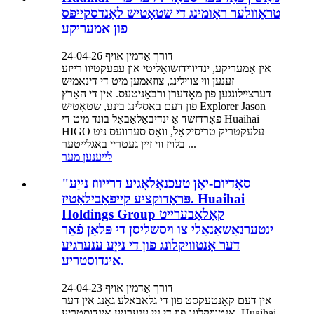
טראַוולער ראָומינג די שטאָטיש לאַנדסקייפּס
פון אמעריקע
דורך אַדמין אויף 24-04-26
אין אַמעריקע, ינדיווידזשואַליטי און עפעקטיוו רייזע
זענען ווי צווילינג, צוזאַמען מיט די דינאַמיש
דערציילונגען פון מאָדערן ורבאַניטעס. אין די האַרץ
פון דעם באַסלינג בינע, שטאָטיש Explorer Jason
פאָרדזשד אַ ינדיבאַלאַבאַל בונד מיט די Huaihai
HIGO עלעקטריק טריסיקאַל, וואָס סערוועס ניט
בלויז ווי זיין געטרייַ באַגלייטער ...
לייענען מער
"סאָדיום-יאָן טעכנאָלאָגיע דרייווז נייַע
פּראָדוקציע קייפּאַבילאַטיז. Huaihai
Holdings Group קאַלאַבערייט
ינטערנאַשאַנאַלי צו ויסשליסן די פּלאַן פֿאַר
דער אַנטוויקלונג פון די נייַע ענערגיע
אינדוסטריע.
דורך אַדמין אויף 24-04-23
אין דעם קאָנטעקסט פון די גלאבאלע גאַנג אין דער
אַנטוויקלונג פון די נייַ ענערגיע אינדוסטריע, Huaihai