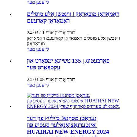
לייענען מער
ראַמאַדאַן מובאַראַק | ווינטשן אַלע מוסלים
ראַמאַדאַן קאַרעעם
דורך אַדמין אויף 24-03-11
ווינטשן אַלע מוסלים ראַמאַדאַן קאַרעעם ראַמאַדאַן
מובאַראַק
לייענען מער
פאַרבעטונג | 135 טשיינאַ ימפּאָרט און
עקספּאָרט פער
דורך אַדמין אויף 24-03-08
לייענען מער
געראָטן מסקנא! כיילייץ פון דער
אינטערנאַציאָנאַלער סעסיע פון ​​
HUAIHAI NEW ENERGY 2024