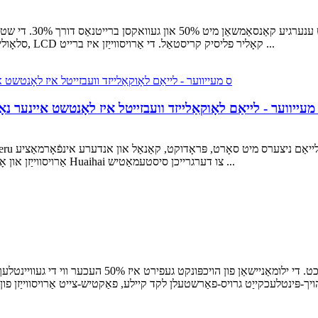
פאָרמיטל געפירט ענערג
סלאָולי. פּשוט קיילע, עמפאַסייזיז בלויז גיכקייַט און דרייווינג סטאַטוס, LCD קאָליר פליסיק קריסטאַל. די אַרויסווייַזן איז ברייט ...
Huaihai Glob ס מעייווער - לייאַם לאָוקאַלייזד וועבזייטל איז לאָנטשט איינ
אַרויסווייַזן און אָנפֿרעג פאַנגקשאַנז, וואָס ניט בלויז גיט אַ וויכטיק שטעלע פֿאַר Huaihai צו דערגרייכן סיסטעמאַטיש ...
הויכפּונקט געפירט קענען שפּאָרן 30% ענערגיע ווי געוויינטלע