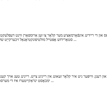
און די ריידינג אינפֿאָרמאַציע מער קלאָר צו זען אַרומפאָרן ווינט דעפלעקטאָר
סטאָרידזש אָפּטייל מולטיפונקטיאָנאַל זיכערקייַט שלאָס די כאַנדאַלבאַר איז גרינג צו קאָנטראָלירן און יקוויפּט מיט ...
 רעגן; ווייפּער גיט איר קלאָר זעאונג אין ריינינג צייַט. ריינינג טעג אויך קע
ימבאָסט ינדאַקייטערז איז די מערסט שיין פּלאַן אין דעם אינדוסטריע. הויך-נידעריק בוסטער געאָ ...