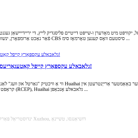
פֿאַר נאַכט אַרומפאָרן, ינשורינג פאָר זיכערקייַט! ¢ 220 מם צווייענדיק דיסק טאָרמאָז מיט CBS סיסטעם וואָס קענען טאָרמאָז סימ ...
RCEP מאכט אן אנדער מי, Huaihai גלאבאלע עקספּאָרץ קייפל קאַטעגאָריעס צו טיילאַנד!
ווי אַ וויכטיק "גאַרטל און וועג" לאַנד אין די אזיע-פּאַסיפיק געגנט, טיילאַ
קראַפט פון די רעגיאָנאַל קאָמפּרעהענסיווע עקאָנאָמיק פּאַרטנערשיפּ (RCEP), Huaihai גלאבאלע אָנכאַפּן ...
Huaihai-Zongshen ינדוסטריאַל פּאַרק, עקאנאמיע און טעכנאָלאָגיע אַנטוויקלונג זאָנע פון ​​Xuzhou, דזשיאַנגסו, טשיינאַ