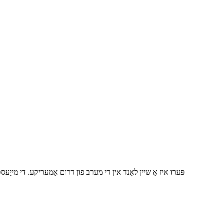
פּערו איז אַ שיין לאַנד אין די מערב פון דרום אַמעריקע. די מייַעס