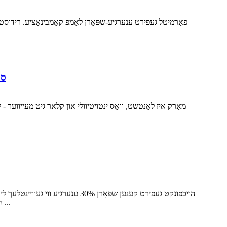
al
הויך-פּינטלעכקייַט גרויס-פאַרשטעלן לקד קיילע, פאַקטיש-צייט אַרויסווייַזן פון גיכקייַט, מאַכט, מיילידזש און אנדערע אינפֿאָרמאַציע, קענען ...