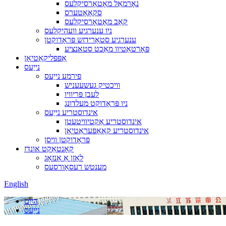
נאָרמאַל מאָטאָרסיקלעס
סקאָאָטערס
קאַב מאָטאָרסיקלעס
ניו ענערגיע וועהיקלעס
ענערגיע סטאָרידזש פּראָדוקטן
פּאָרטאַטיוו מאַכט סטאנציע
אַפּפּליקאַטיאָן
נייַעס
פירמע נייַעס
וויכטיק געשעעניש
לעבן פּריוויו
ניו פּראָדוקט מעלדונג
אינדוסטריע נייַעס
אינדוסטריע אַקטיוויטעטן
אינדוסטריע קאָאָפּעראַטיאָן
פּראָדוקטן וויסן
קאָנטאַקט אונדז
לאָזן אַ אָנזאָג
מענטש רעסאָורסעס
English
היים
נייַעס