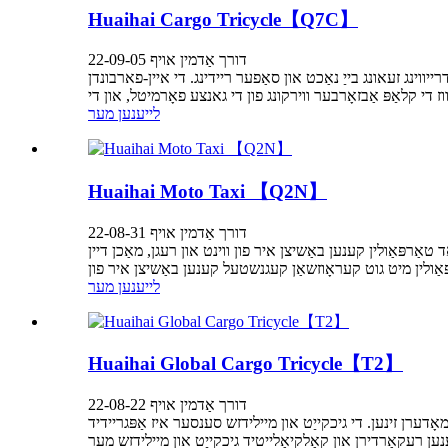
Huaihai Cargo Tricycle【Q7C】
דורך אַדמין אויף 22-09-05
ואָס קענען ילומיניט וועגן 50 מעטער אַוועק, ינשורינג קלאָר דרייווינג זעאונג בייַ נאַכט און סאַפער ריידינג. די איין-פארבונדן φ43 פרילינג
לייענען מער
Huaihai Moto Taxi 【Q2N】
דורך אַדמין אויף 22-08-31
טאַרפּאַולין קענען באַשיצן איר פון ווינט און רעגן, מאַכן דיין
לייענען מער
Huaihai Global Cargo Tricycle【T2】
דורך אַדמין אויף 22-08-22
דערן זינען. די גיכקייַט און מיילידזש סענסער איז אַפּגריידיד