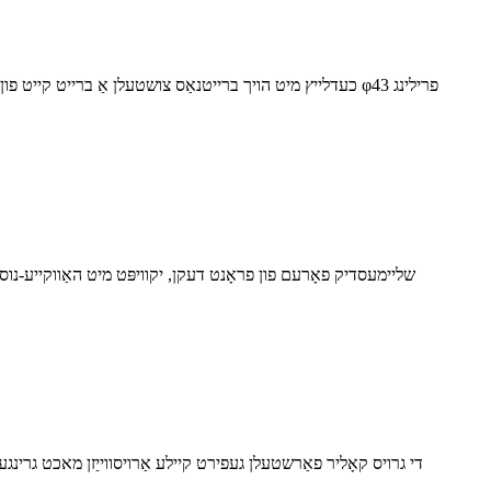
שליימעסדיק פאָרעם פון פראָנט דעקן, יקוויפּט מיט האַווקייע-נוסח הו
די גרויס קאָליר פאַרשטעלן געפירט קיילע אַרויסווייַזן מאכט גרינגער