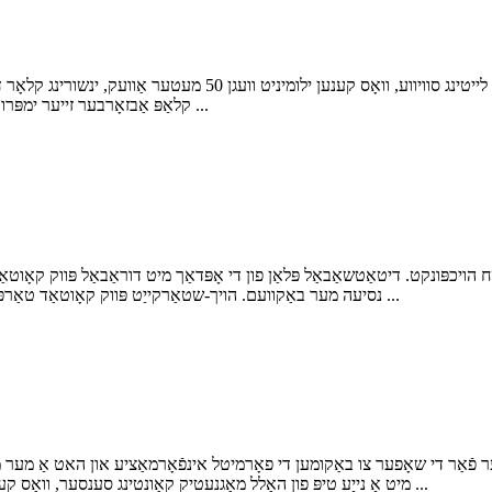
כעדלייץ מיט הויך ברייטנאַס צושטעלן אַ ברייט קייט פון לייטינג סוויווע, ו
קלאַפּ אַבזאָרבער זייער ימפּרוווז די קלאַפּ אַבזאָרבער ווירקונג פון די גאנצע פאָרמיטל, און די ...
יכפּונקט. דיטאַטשאַבאַל פּלאַן פון די אָפּדאַך מיט דוראַבאַל פּווק קאָוטאַד 
נסיעה מער באַקוועם. הויך-שטאַרקייַט פּווק קאָוטאַד טאַרפּאַולין מיט גוט קעראָוזשאַן קעגנשטעל קענען באַשיצן איר פון ...
 פֿאַר די שאָפער צו באַקומען די פאָרמיטל אינפֿאָרמאַציע און האט אַ מער מאָ
מיט אַ נייַע טיפּ פון האַלל מאַגנעטיק קאַונטינג סענסער, וואָס קענען רעקאָרדירן און קאַלקיאַלייטיד גיכקייַט און מיילידזש מער ...