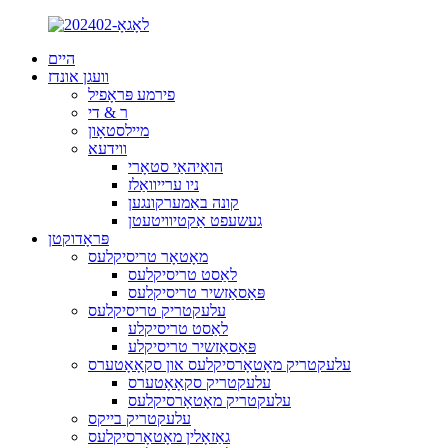
היים
וועגן אונדז
פירמע פּראָפיל
ר & די
מיילסטאָון
ווידעא
הואַיהאַי סטאָרי
ניו ערייוואַלז
קונה באַמערקונגען
געשעפט אַקטיוויטעטן
פּראָדוקטן
מאָטאָר טריסיקלעס
לאַסט טריסיקלעס
פּאַסאַזשיר טריסיקלעס
עלעקטריק טריסיקלעס
לאַסט טריסיקלע
פּאַסאַזשיר טריסיקלע
עלעקטריק מאָטאָרסיקלעס און סקאָאָטערס
עלעקטריק סקאָאָטערס
עלעקטריק מאָטאָרסיקלעס
עלעקטריק בייקס
גאַזאָלין מאָטאָרסיקלעס