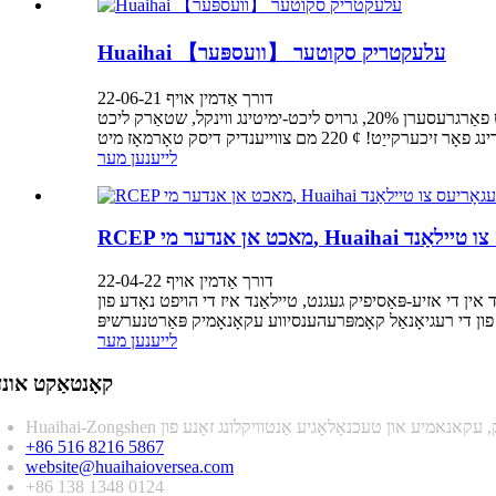
Huaihai עלעקטריק סקוטער 【וועספּער】
דורך אַדמין אויף 22-06-21
דזשיאַמעטריק 12 פּקס הויך-ברייטנאַס כעדלייץ, געפירט מאַטעריאַל, יקוויפּט מיט מאָדערן ו-שייפּט דייטיים פליסנדיק לייץ, די יריידייישאַן געגנט פאַרגרעסערן 20%, גרויס ליכט-ימיטינג ווינקל, שטאַרק ליכט
לייענען מער
דורך אַדמין אויף 22-04-22
נד איז די הויפט נאָדע פון ​​Huaihai גלאבאלע ס טיף דורכדרונג פון די סאָוטהעאַסט אַסיאַן מאַרק. מיט דער באַאַמטער אַרייַנטרעטן אין
לייענען מער
קאָנטאַקט אונד
+86 516 8216 5867
website@huaihaioversea.com
+86 138 1348 0124