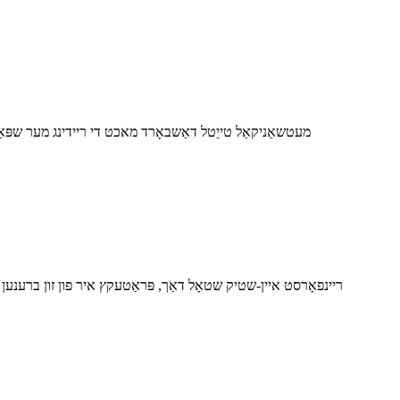
מעטשאַניקאַל טייַטל דאַשבאָרד מאכט די ריידינג מער שפּאַס 
ריינפאָרסט איין-שטיק שטאָל דאַך, פּראַטעקץ איר פון זון ברענען און