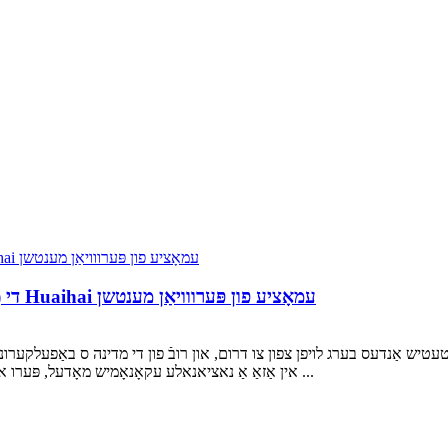
די סאָרט סטאָרי פון Huaihai (PhaseII פון 2023) די Huaihai עמאָציע פון ​​​​פּערווויאַן מענטשן
טעטיש אַנדעס בערג לויפן צפון צו דרום, און רובֿ פון די מדינה ס באַפעלקערונג 
אין אַזאַ אַ נאציאנאלע עקאָנאָמיש מאָדעל, פּערו איז באַשערט צו האָבן אַ ריזיק פאָדערונג פֿאַר דריי-ווילד לאַסט ...