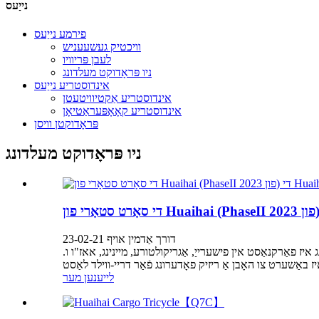
נייַעס
פירמע נייַעס
וויכטיק געשעעניש
לעבן פּריוויו
ניו פּראָדוקט מעלדונג
אינדוסטריע נייַעס
אינדוסטריע אַקטיוויטעטן
אינדוסטריע קאָאָפּעראַטיאָן
פּראָדוקטן וויסן
ניו פּראָדוקט מעלדונג
דורך אַדמין אויף 23-02-21
איז פאַרקנאַסט אין פישערייַ, אַגריקולטורע, מיינינג, אאז"ו ו.
לייענען מער