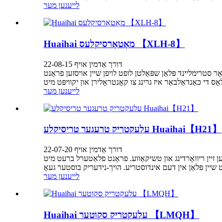
לייענען מער
Huaihai מאָטאָרסיקלעס 【XLH-8】
דורך אַדמין אויף 22-08-15
 סטרימליינד פּלאַן שפּאַלטן לופט לויפן שיין אויסזען פראָנט
לייענען מער
עלעקטריק טרעגער טריסיקלע Huaihai【H21】
דורך אַדמין אויף 22-07-20
נען זיין ריוואָרדינג און טשיקאַווע. פראָנט פלאַטערל ברעט מיט
לייענען מער
Huaihai עלעקטריק סקוטער 【LMQH】