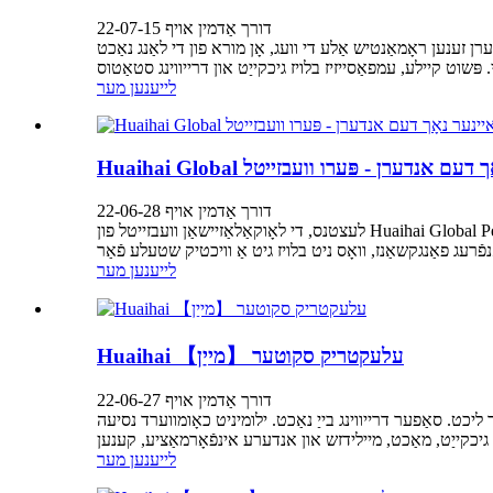
דורך אַדמין אויף 22-07-15
יע-שפּאָרן לאָמפּ קאָמבינאַציע. רידוסט ענערגיע קאַנסאַמשאַן מיט 50% און געוואקסן ברייטנאַס דורך 30%. די שטערן זענען ראָמאַנטיש אַלע די וועג, אָן מורא פון די לאַנג נאַכט
לייענען מער
ער נאָך דעם אנדערן - פּערו וועבזייטל
דורך אַדמין אויף 22-06-28
לעצטנס, די לאָוקאַלאַזיישאַן וועבזייטל פון Huaihai Global Peru מאַרק איז לאָנטשט, וואָס ינטויטיוולי און קלאר גיט מעייווער - לייאַם ניצערס מיט סאָרט, פּראָדוקט, קאַנאַל און אנדערע אינפֿאָרמאַציע
לייענען מער
Huaihai עלעקטריק סקוטער 【מייַן】
דורך אַדמין אויף 22-06-27
ך ליכט. די ילומאַניישאַן פון הויכפּונקט געפירט איז 50% העכער ווי די געוויינטלעך ליכט. סאַפער דרייווינג בייַ נאַכט. ילומיניט כאָומווערד נסיעה
לייענען מער