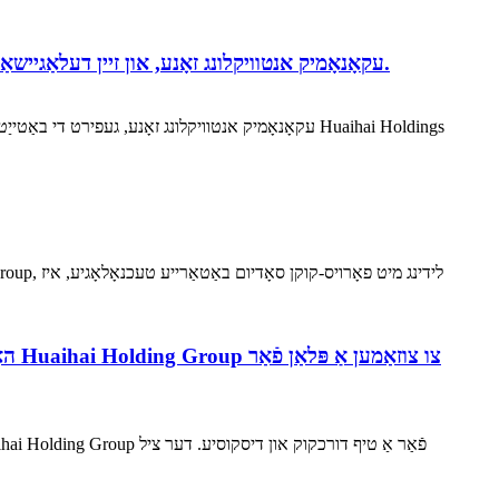
Chen Tangqing, סעקרעטאַר פון דער פארטיי ארבעטן קאַמיטי פון Xuzhou עקאָנאָמיק אנטוויקלונג זאָנע, און זיין דעלאַגיישאַן באזוכט די גרופּע פֿאַר ויספאָרשונג.