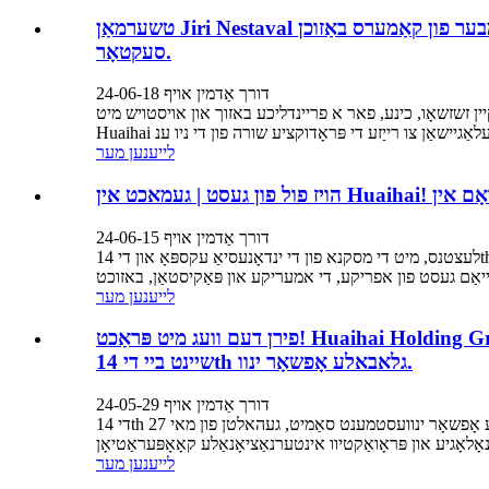
טשערמאַן Jiri Nestaval און דעלאַגיישאַן פון די טשעכיש-אזיע טשאַמבער פון קאַמערס באַזוכן Huaihai Holdings Group צו דיפּאַן קוואַפּעריישאַן אין די נייַ ענערגיע
סעקטאָר.
דורך אַדמין אויף 24-06-18
 קיין זשזשאָו, כינע, פאר א פריינדליכע באזוך און אויסטויש מיט
לייענען מער
דורך אַדמין אויף 24-06-15
לעצטנס, מיט די מסקנא פון די ינדאָנעסיאַ עקספּאָ און די 14th טשיינאַ-ASEAN עקספּאָ, פארשטייערס פון די טשיינאַ אָווערסעאַס אנטוויקלונג אַססאָסיאַטיאָן, דינער ענטערפּריסעס יקספּאַנדיד אין
לייענען מער
פירן דעם וועג מיט פּראַכט! Huaihai Holding Group שיינט ביי די 14 גלאבאלע אָפשאָר ינוועסטמענט סאַמיט! לידינג די וועג מיט פּראַכט! Huaihai Holding Group
שיינט ביי די 14th גלאבאלע אָפשאָר ינוו.
דורך אַדמין אויף 24-05-29
די 14th גלאבאלע אָפשאָר ינוועסטמענט סאַמיט, געהאלטן פון מאי 27th צו 28th אין די בעידזשינג נאַשאַנאַל קאַנווענשאַן צענטער, געענדיקט הצלחה. בעשאַס די געשעעניש, Huaihai Holding Group איז
לייענען מער