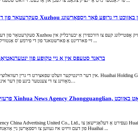
פרילאַנסער מיט אַ יינציק צוגאַנג צו לעבן און אַרבעט. זי האט שטענדיק לאָנגד פֿאַר אַ מאָדע פון ​​רייזע וואָס ניט בלויז שאָוקייסיז איר ...
Group. זיי פארדינט אַ פארשטאנד פון די פירמע 'ס אַנטוויקלונג סטאַטוס, צוגעהערט צו זייַן פֿירלייגן און געהאָלפֿן ...
לידינג מיט סאָדיום באַטעריז, Huaihai בראַנד סטעפּס אין אַ נייַ טקופע פון ​​ינטערנ
אין דער היינטיקער וועלט שפאצירט די גרין רעוואלוציע איבער דער וועלט, און די נייע ענערגיע-אי
מאָווינג צו די צענטער בינע פון ​​דער אינטערנאציאנאלע ארענע, עמבאַרקינג אויף אַ נייַע נסיעה פון די…
פון דעם וויזיט איז געווען צו ויספאָרשן נייַ אַוואַנוז פון קוואַפּעריישאַן צווישן די צוויי פּאַרטיעס און צו העכערן די Huaihai ...