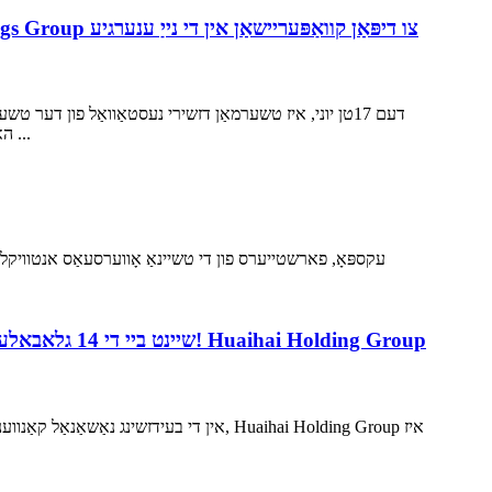
דעם 17טן יוני, איז טשערמאַן דזשירי נעסטאַוואַל פון דער
Huaihai האָלדינג גרופע. די האַרץ פאַרוואַלטונג מאַנשאַפֿט פון דער גרופע באגלייט די דעלאַגיישאַן צו רייַזע די פּראָדוקציע שורה פון די ניו ענ ...