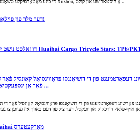
די כינע מאָטאָרסיקלע טשאַמבער פון קאַמערס טריסיקלע סובקאָממיטטע איז געהאלטן אין Xuzhou, אַ היסטארישע און קולט ...
Huaihai J15/Q2/Q3, דער מלך פון פּיילאָוד, מיט אַנלימאַטאַד מאַכט!
ו זאלסט נישט לאָזן טראַנספּאָרטאַטיאָן זיין אַ אַרויסרופן! קוק די ניו Huaihai Cargo Tricycle Stars: TP6/PK1
 דעפּאַרטמענט פון די דזשיאַנגסו פּראָווינסיאַל קאָונסיל פֿאַר
דעלאַגיישאַן באזוכט Huaihai Holding Group פֿאַר אַן ינספּעקטיאָן ...
ּמענט פאָרשונג דעפּאַרטמענט פון די דזשיאַנגסו פּראָווינסיאַל קאָונסיל פֿאַר 
Huaihai International Style | "ריזיליאַנט" Huaihai מאַרקעטערס