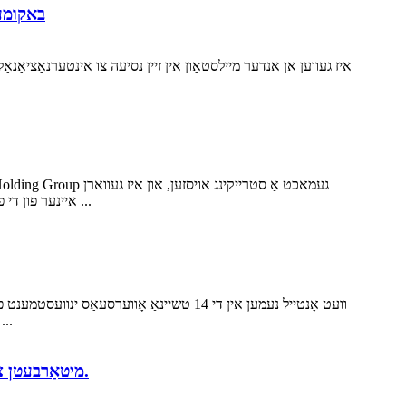
ai Holding Group
איינער פון די פאָקאַל פונקטן פון דער געשעעניש. (לאַקכענען לינקס אָדער רעכט צו זען מער) ווי אַ לידינג פאַרנעמונג אין די נייַ ענערגיע מיקראָ-פאָרמיטל ...
קאַנווענשאַן צענטער אין בעידזשינג. Huaihai Holding Group וועט וויטרינע אַ פאָרויס-קוקן מענגע פון ​​סאָדיום-יאָן נייַ ענער
Huaihai Holding Group און Xinhua News Agency מיטאַרבעטן צו שאַפֿן אַ נייַע פּלאַן פֿאַר סאָרט ינטערנאַשאַנאַליזיישאַן.