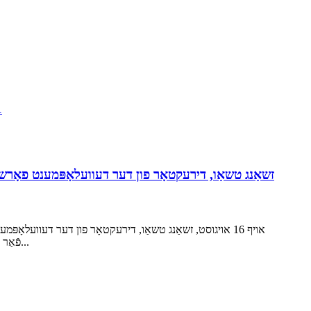
ד
זשאַנג טשאַו, דירעקטאָר פון דער דעוועלאָפּמענט פאָרשונג
אויף 16 אויגוסט, זשאַנג טשאַו, דירעקטאָר פון דער דעוועלאָפ
באזוכט Huaihai Holding Group פֿאַר אַן אויף-פּלאַץ דורכקוק און וועקסל. דער ציל פון דעם באזוך איז געווען צו געווינען א טיפער פארשטאנד...