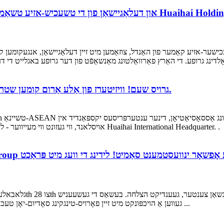
 טשעכישער-אזיע קאַמער פון האַנדל, צוזאַמען מיט זיין דעלאַגיישאַן, אנגעקומען
הויז פול פון געסט | געמאכט אין Huaihai! גרויס שעם! וויזיטערז פון אַלע אַרום קומען שטראָם אין.
אויסלאנד, ווי געזונט ווי מעייווער - לייאַם געסט פון אפריקע, די אמעריקע און פּאַקיסטאַן, באזוכט Huaihai International Headquarter. .
געווען אַ הויכפּונקט מיט זיין פאָרויס-טינגקינג סאָדיום-יאָן טעכנאָלאָגיע און פּראָואַקטיוו אינטערנאַציאָנאַלע קאָאָפּעראַטיאָן ...