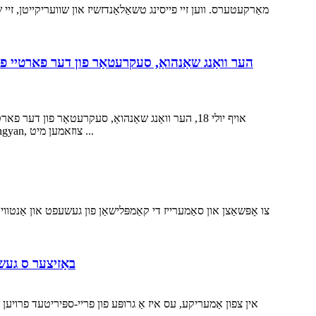
הער וואַנג שאַנהואַ, סעקרעטאַר פון דער פארטיי פי
אויף יולי 18, הער וואַנג שאַנהואַ, סעקרעטאַר פון 
קאָלעקטיוו צו באַזוכן Huaihai Holding Group פֿאַר אַן אויף-פּלאַץ דורכקוק און וועקסל. דער וויצע פרעזידענט פון דער גרופע, Xing Hongyan, צוזאמען מיט ...
צו אָפּשאַצן און סאַמערייז די קאַמפּלישאַן פון געשעפט און אַנטוו
באַזיצער ס געשי
אין צפון אַמעריקע, עס איז אַ גרופּע פון ​​פריי-ספּיריטעד פרויען