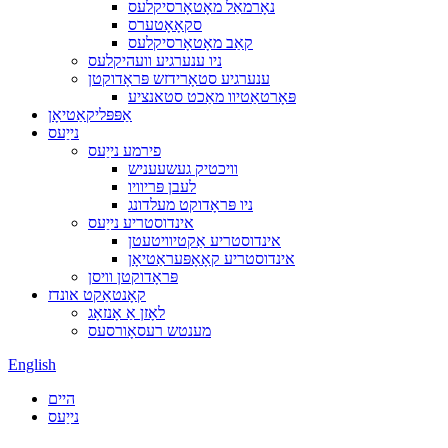
נאָרמאַל מאָטאָרסיקלעס
סקאָאָטערס
קאַב מאָטאָרסיקלעס
ניו ענערגיע וועהיקלעס
ענערגיע סטאָרידזש פּראָדוקטן
פּאָרטאַטיוו מאַכט סטאנציע
אַפּפּליקאַטיאָן
נייַעס
פירמע נייַעס
וויכטיק געשעעניש
לעבן פּריוויו
ניו פּראָדוקט מעלדונג
אינדוסטריע נייַעס
אינדוסטריע אַקטיוויטעטן
אינדוסטריע קאָאָפּעראַטיאָן
פּראָדוקטן וויסן
קאָנטאַקט אונדז
לאָזן אַ אָנזאָג
מענטש רעסאָורסעס
English
היים
נייַעס