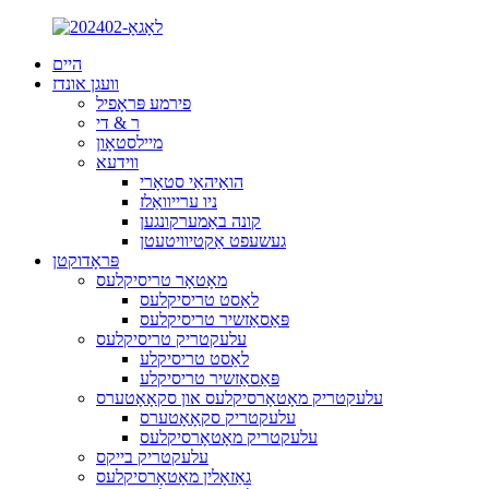
היים
וועגן אונדז
פירמע פּראָפיל
ר & די
מיילסטאָון
ווידעא
הואַיהאַי סטאָרי
ניו ערייוואַלז
קונה באַמערקונגען
געשעפט אַקטיוויטעטן
פּראָדוקטן
מאָטאָר טריסיקלעס
לאַסט טריסיקלעס
פּאַסאַזשיר טריסיקלעס
עלעקטריק טריסיקלעס
לאַסט טריסיקלע
פּאַסאַזשיר טריסיקלע
עלעקטריק מאָטאָרסיקלעס און סקאָאָטערס
עלעקטריק סקאָאָטערס
עלעקטריק מאָטאָרסיקלעס
עלעקטריק בייקס
גאַזאָלין מאָטאָרסיקלעס