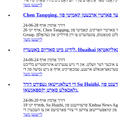
לייענען מער
דורך אַדמין אויף 24-06-28
אויף יוני 26, Chen Tangqing, סעקרעטאַר פון דער פארטיי וואָרקינג קאַמיטי פון Xuzhou עקאָנאָמיק אנטוויקלונג זאָנע, געפירט די באַטייַטיק אָפּטיילונג קעפ צו דורכפירן אַ יבערבליק אין Huaihai Holdings
לייענען מער
אַטיאָנאַליזאַטיאָן
דורך אַדמין אויף 24-06-24
נדוסטריע בלייבט. Huaihai Holding Group, לידינג מיט פאָרויס-קוקן סאָדיום באַטאַרייע טעכנאָלאָגיע, איז
לייענען מער
די דעלאַגיישאַן געפירט דורך Su Huizhi, פרעזידענט פון Xinhua News Agency Zhongguanglian, האָט באזוכט Huaihai Holding Group צו צוזאַמען אַ פּלאַן פֿאַר
גלאבאלע סאָרט יקספּאַנשאַן.
דורך אַדמין אויף 24-06-20
אויף יוני 19th, Su Huizhi, פרעזידענט פון Xinhua News Agency China Advertising United Co., Ltd., געפירט אַ דעלאַגיישאַן צו Huaihai Holding Group פֿאַר אַ טיף דורכקוק און דיסקוסיע. דער ציל
לייענען מער