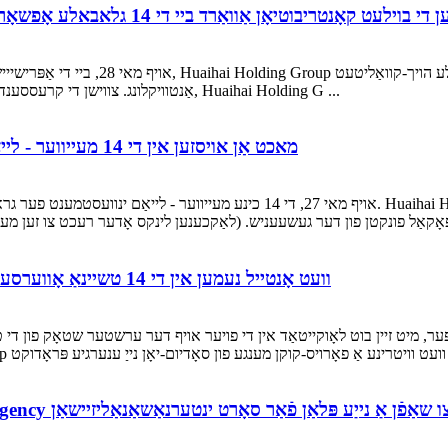
Huaih באקומען די בוילעט קאָנטריבוטיאָן אַוואַרד ביי די 14 גלאבאלע אָפשאָר ינוועסטמענט סאַמיט
אַנטוויקלונג. צווישן די קרעססענדאָ פון דעם אָוונט, ווי אַ סעריע פון ​​​​אַוואָרד ווינערז זענען מודיע, Huaihai Holding G ...
Huaihai Holding Group מאכט אַן אויסזען אין די 14 מעייווער - לייאַם ינוועסטמענט פער
אויף מאי 27, די 14 כינע מעייווער - לייאַם ינוועסטמענט פער גראַנד געעפנט אין די ב
Huaihai Holding Group וועט אָנטייל נעמען אין די 14 טשיינאַ אָווערסעאַס ינוועסטמענט פער
גיע פּראָדוקט ...