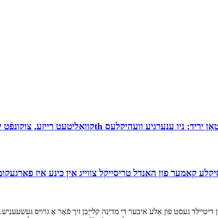
לע קאמער פון האנדל טריסייקל צווייג אין כינע איז פארגעקומען