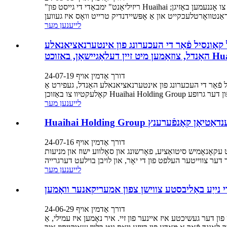
"ריזיליאַנט" ימבאַדי די גייסט פון Huaihai מאַרקעטערס. ווען זיי פייסינג טשאַלאַנדזשיז און שוועריקייטן, זיי שטענדיק זאָגן, "מיר קענען שעפּן עס!" דעם ריזיליאַנס איז נישט וועגן אָפּזאָגן צו אָננעמען באַזיגן;
לייענען מער
ל קאָונסיל פֿאַר די העכערונג פון אינטערנאציאנאלע
Huaihai Hol...
דורך אַדמין אויף 24-07-19
ָונסיל פֿאַר די העכערונג פון אינטערנאציאנאלע האַנדל, געפירט אַ
לייענען מער
דורך אַדמין אויף 24-07-16
ט עקאָנאָמיש סיטואַציע, פאָרשונג און סאָלווע ישוז און מניעות
לייענען מער
 נייַע באַליבסטע צווישן צפון אמעריקאנער וואָמען
דורך אַדמין אויף 24-06-29
 פון דער געשיכטע איז איינער פון זיי. איר נאָמען איז עמילי, אַ