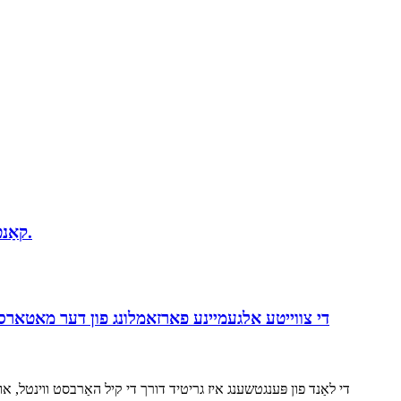
קוואַליטעט רייזע, צוקונפֿט ין ריטש! - פאָרויסיקע ווייַזונג פון יגזיבאַץ אין די 136th קאַנטאָן יריד: ניו ענערגיע וועהיקלעס.
די צווייטע אלגעמיינע פארזאמלונג פון דער מאטארסיק