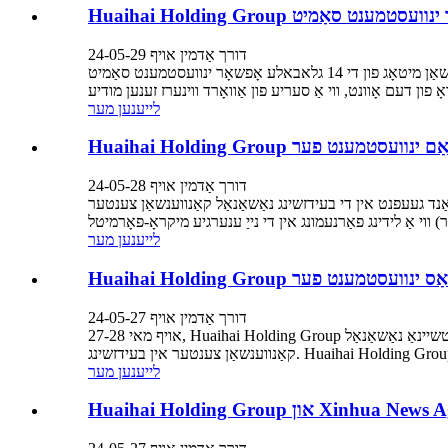
דורך אַדמין אויף 24-05-29
אויף מאי 28, ביי די אַפּרישייישאַן מיטאָג פון די 14 גלאבאלע אָפשאָר ינוועסטמענט סאַמיט, Huaihai Holding Group איז געווען אן אנדער מיילסטאָון אין זיין נסיעה צו אינטערנאַציאָנאַלע הויך-קוואַליטעט
לייענען מער
דורך אַדמין אויף 24-05-28
עידזשינג נאַשאַנאַל קאַנווענשאַן צענטער. Huaihai Holding Group געמאכט אַ סטרייקינג אויסזען, און איז געווארן
לייענען מער
דורך אַדמין אויף 24-05-27
אויף מאי 27-28, Huaihai Holding Group וועט אָנטייל נעמען אין די 14 טשיינאַ אָווערסעאַס ינוועסטמענט פער, מיט זיין בוט לאָוקייטאַד אין די פויער אויף דער ערשטער שטאָק פון די טשיינאַ נאַשאַנאַל
לייענען מער