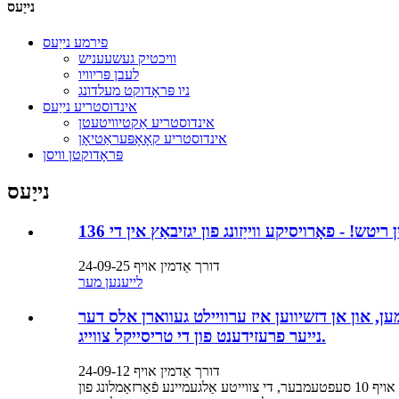
נייַעס
פירמע נייַעס
וויכטיק געשעעניש
לעבן פּריוויו
ניו פּראָדוקט מעלדונג
אינדוסטריע נייַעס
אינדוסטריע אַקטיוויטעטן
אינדוסטריע קאָאָפּעראַטיאָן
פּראָדוקטן וויסן
נייַעס
דורך אַדמין אויף 24-09-25
לייענען מער
, און אן דזשיווען איז ערוויילט געווארן אלס דער
נייער פרעזידענט פון די טריסייקל צווייג.
דורך אַדמין אויף 24-09-12
די לאַנד פון פּענגטשענג איז גריטיד דורך די קיל האַרבסט ווינטל, און דיטיילד געסט פון אַלע איבער די מדינה קלייַבן זיך פֿאַר אַ גרויס געשעעניש. אויף 10 סעפטעמבער, די צווייטע אַלגעמיינע פֿאַרזאַמלונג פון