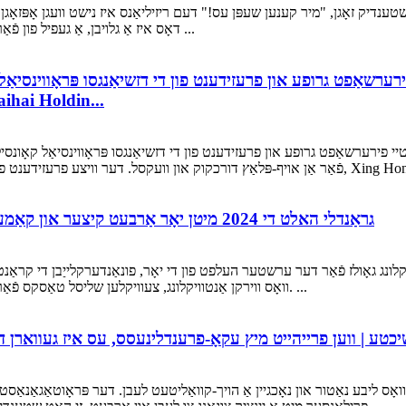
דאָס איז אַ גלויבן, אַ געפיל פון פֿאַראַנטוואָרטלעכקייט און אַ אָפּשיידנדיק טרייט וואָס איז געווען ...
רערשאַפט גרופע און פרעזידענט פון די דזשיאַנגסו פּראָווינסיאַ
האַנדל, צוזאַמען מיט זיין דעלאַגיישאַן, באזוכט din
דער פארטיי פירערשאַפט גרופע און פרעזידענט פון די דזשיאַנגסו פּראָווינסיאַל קא
Huaihai Holding Group גראַנדלי האלט די 2024 מיטן יאָר אַרבעט קיצער און קאַמענדאַטיאָן קאָנפֿערענץ
יקלונג גאָולז פֿאַר דער ערשטער העלפט פון די יאָר, פונאַנדערקלייַבן די קראַנ
וואָס ווירקן אַנטוויקלונג, צעוויקלען שליסל טאַסקס פֿאַר דער צווייטער העלפט פון די יאָר, און לויבן בוילעט דערגרייה. ...
כטע | ווען פרייהייט מיץ עקאָ-פרענדלינעסס, עס איז געווארן די
 וואָס ליבע נאַטור און נאָכגיין אַ הויך-קוואַליטעט לעבן. דער פּראָוטאַגאַנאַסט