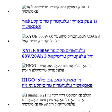
ז1 עעק באַווייַזן עלעקטריק טריסיקלע פֿאַר
פּאַסאַזשיר
XYUE 500W עלעקטריק סקוטער
60V/20Ah 3 וויל עלעקטריק טריסיקאַל
HIGO ניו מאָדעל פּאַטענט פּלאַן
פּאַסאַזשיר עלעקטריק טריסיקלע הי-גיין