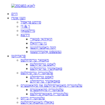
היים
וועגן אונדז
פירמע פּראָפיל
ר & די
מיילסטאָון
ווידעא
הואַיהאַי סטאָרי
ניו ערייוואַלז
קונה באַמערקונגען
געשעפט אַקטיוויטעטן
פּראָדוקטן
מאָטאָר טריסיקלעס
לאַסט טריסיקלעס
פּאַסאַזשיר טריסיקלעס
עלעקטריק טריסיקלעס
לאַסט טריסיקלע
פּאַסאַזשיר טריסיקלע
עלעקטריק מאָטאָרסיקלעס און סקאָאָטערס
עלעקטריק סקאָאָטערס
עלעקטריק מאָטאָרסיקלעס
עלעקטריק בייקס
גאַזאָלין מאָטאָרסיקלעס