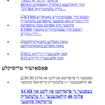
BDAO הויך קוואַליטעט כאָולסייל קאָמפּאַקט
72V38A ביליק עלעקטריקאַל ...
KY800 רעשוס הויך עפעקטיווקייַט באַטערי
דריי-גיכקייַט ...
טאַנק גאַסלינע מאָטאָרסיקלעס
H15 אַטוו אַלע-טעריין דרייווינג
פּאַסאַזשיר טריסיקלע
XCHI בעסטער נייַ פּראָדוקטן פון ליכט און
פלינק 40 קילאמעטער / ה עלעקטריק
טריסיקאַל סקוטער