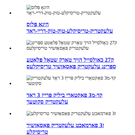
היגאָ פּלוס
עלעקטריק-טריסיקלע-טוק-טוק-דריי-ראָד
ק27 כאָולסייל הויך טאָרק שטאָל פּלאַטע
ספּרינג עלעקטריק פּאַסאַזשיר טריסיקלעס
קד-מ3 פאַקטאָרי ביליק פּרייַז 3 ראָד
עלעקטריק סקוטער
ז3 פארמאכט עלעקטריק פּאַסאַזשיר
טריסיקלע