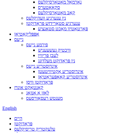
נאָרמאַל מאָטאָרסיקלעס
סקאָאָטערס
קאַב מאָטאָרסיקלעס
ניו ענערגיע וועהיקלעס
ענערגיע סטאָרידזש פּראָדוקטן
פּאָרטאַטיוו מאַכט סטאנציע
אַפּפּליקאַטיאָן
נייַעס
פירמע נייַעס
וויכטיק געשעעניש
לעבן פּריוויו
ניו פּראָדוקט מעלדונג
אינדוסטריע נייַעס
אינדוסטריע אַקטיוויטעטן
אינדוסטריע קאָאָפּעראַטיאָן
פּראָדוקטן וויסן
קאָנטאַקט אונדז
לאָזן אַ אָנזאָג
מענטש רעסאָורסעס
English
היים
פּראָדוקטן
עלעקטריק טריסיקלעס