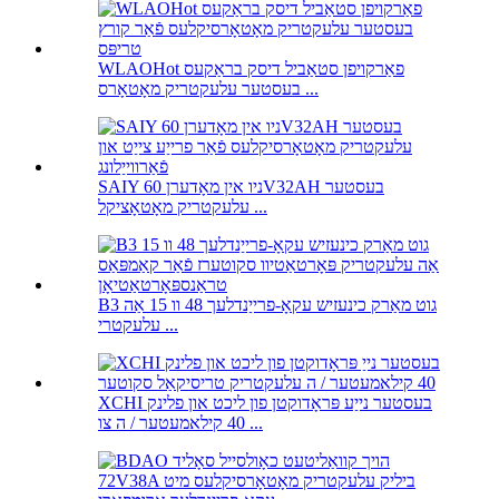
WLAOHot פאַרקויפן סטאַביל דיסק בראַקעס
בעסטער עלעקטריק מאָטאָרס ...
SAIY ניו אין מאָדערן 60V32AH בעסטער
עלעקטריק מאָטאָציקל ...
B3 גוט מאַרק כינעזיש עקאָ-פרייַנדלעך 48 וו 15 אַה
עלעקטרי ...
XCHI בעסטער נייַע פּראָדוקטן פון ליכט און פלינק
40 קילאמעטער / ה צו ...