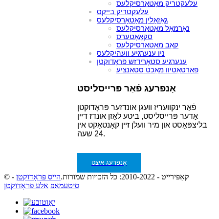
עלעקטריק מאָטאָרסיקלעס
עלעקטריק בייקס
גאַזאָלין מאָטאָרסיקלעס
נאָרמאַל מאָטאָרסיקלעס
סקאָאָטערס
קאַב מאָטאָרסיקלעס
ניו ענערגיע וועהיקלעס
ענערגיע סטאָרידזש פּראָדוקטן
פּאָרטאַטיוו מאַכט סטאנציע
אָנפרעג פֿאַר פּרייסליסט
פֿאַר ינקוועריז וועגן אונדזער פּראָדוקטן
אָדער פּרייסליסט, ביטע לאָזן אונדז דיין
בליצפּאָסט און מיר וועלן זיין קאָנטאַקט אין
24 שעה.
אָנפרעג איצט
© קאַפּירייט - 2010-2022: כל הזכויות שמורות.
הייס פּראָדוקטן
-
סיטעמאַפּ
אַלע פּראָדוקטן