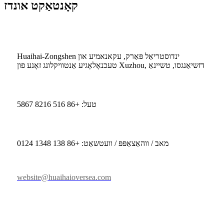
קאָנטאַקט אונדז
Huaihai-Zongshen ינדוסטריאַל פּאַרק, עקאנאמיע און
טעכנאָלאָגיע אַנטוויקלונג זאָנע פון ​​Xuzhou, דזשיאַנגסו, טשיינאַ
טעל: +86 516 8216 5867
מאב / ווהאַצאַפּפּ / וועטשאַט: +86 138 1348 0124
website@huaihaioversea.com