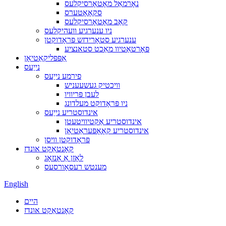
נאָרמאַל מאָטאָרסיקלעס
סקאָאָטערס
קאַב מאָטאָרסיקלעס
ניו ענערגיע וועהיקלעס
ענערגיע סטאָרידזש פּראָדוקטן
פּאָרטאַטיוו מאַכט סטאנציע
אַפּפּליקאַטיאָן
נייַעס
פירמע נייַעס
וויכטיק געשעעניש
לעבן פּריוויו
ניו פּראָדוקט מעלדונג
אינדוסטריע נייַעס
אינדוסטריע אַקטיוויטעטן
אינדוסטריע קאָאָפּעראַטיאָן
פּראָדוקטן וויסן
קאָנטאַקט אונדז
לאָזן אַ אָנזאָג
מענטש רעסאָורסעס
English
היים
קאָנטאַקט אונדז