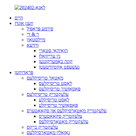
היים
וועגן אונדז
פירמע פּראָפיל
ר & די
מיילסטאָון
ווידעא
הואַיהאַי סטאָרי
ניו ערייוואַלז
קונה באַמערקונגען
געשעפט אַקטיוויטעטן
פּראָדוקטן
מאָטאָר טריסיקלעס
לאַסט טריסיקלעס
פּאַסאַזשיר טריסיקלעס
עלעקטריק טריסיקלעס
לאַסט טריסיקלע
פּאַסאַזשיר טריסיקלע
עלעקטריק מאָטאָרסיקלעס און סקאָאָטערס
עלעקטריק סקאָאָטערס
עלעקטריק מאָטאָרסיקלעס
עלעקטריק בייקס
גאַזאָלין מאָטאָרסיקלעס