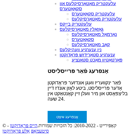
עלעקטריק מאָטאָרסיקלעס און
סקאָאָטערס
עלעקטריק סקאָאָטערס
עלעקטריק מאָטאָרסיקלעס
עלעקטריק בייקס
גאַזאָלין מאָטאָרסיקלעס
נאָרמאַל מאָטאָרסיקלעס
סקאָאָטערס
קאַב מאָטאָרסיקלעס
ניו ענערגיע וועהיקלעס
ענערגיע סטאָרידזש פּראָדוקטן
פּאָרטאַטיוו מאַכט סטאנציע
אָנפרעג פֿאַר פּרייסליסט
פֿאַר ינקוועריז וועגן אונדזער פּראָדוקטן
אָדער פּרייסליסט, ביטע לאָזן אונדז דיין
בליצפּאָסט און מיר וועלן זיין קאָנטאַקט אין
24 שעה.
אָנפרעג איצט
© קאַפּירייט - 2010-2022: כל הזכויות שמורות.
הייס פּראָדוקטן
-
סיטעמאַפּ
אַלע פּראָדוקטן